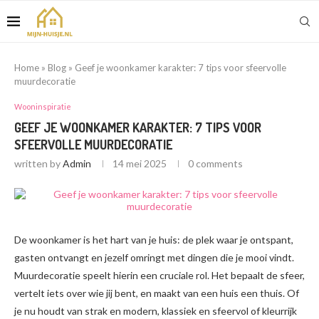
Home
»
Blog
»
Geef je woonkamer karakter: 7 tips voor sfeervolle
muurdecoratie
Wooninspiratie
GEEF JE WOONKAMER KARAKTER: 7 TIPS VOOR
SFEERVOLLE MUURDECORATIE
written by
Admin
14 mei 2025
0 comments
De woonkamer is het hart van je huis: de plek waar je ontspant,
gasten ontvangt en jezelf omringt met dingen die je mooi vindt.
Muurdecoratie speelt hierin een cruciale rol. Het bepaalt de sfeer,
vertelt iets over wie jij bent, en maakt van een huis een thuis. Of
je nu houdt van strak en modern, klassiek en sfeervol of kleurrijk