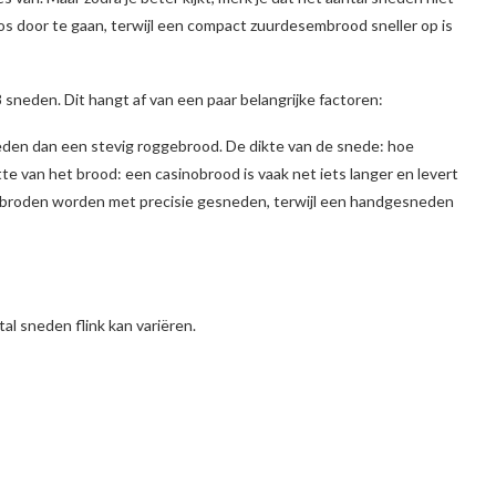
oos door te gaan, terwijl een compact zuurdesembrood sneller op is
neden. Dit hangt af van een paar belangrijke factoren:
eden dan een stevig roggebrood. De dikte van de snede: hoe
tte van het brood: een casinobrood is vaak net iets langer en levert
ksbroden worden met precisie gesneden, terwijl een handgesneden
al sneden flink kan variëren.