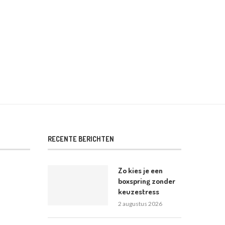
HOUTEN PLANKWAND BOUWEN: ZO PAK
ZELF JE KAMER SCHILDEREN: Z
JE HET STAP...
HET...
26 april 2026
6 april 2026
RECENTE BERICHTEN
Zo kies je een
boxspring zonder
keuzestress
2 augustus 2026