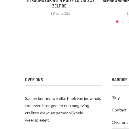
STROOMSTORING IN HUIS? ZO VIND JE
BEHANG AANBR
ZELF DE...
19 juli 2026
1
OVER ONS
HANDIGE 
Blog
Samen kunnen we elke hoek van jouw huis
tot leven brengen en een omgeving
Contact
creëren die jouw persoonlijkheid
weerspiegelt.
Over ons