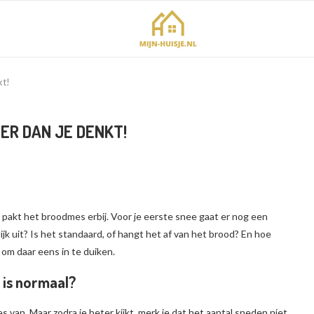
kt!
ER DAN JE DENKT!
n pakt het broodmes erbij. Voor je eerste snee gaat er nog een
ijk uit? Is het standaard, of hangt het af van het brood? En hoe
om daar eens in te duiken.
 is normaal?
jes van. Maar zodra je beter kijkt, merk je dat het aantal sneden niet