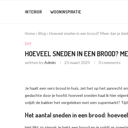
INTERIOR
WOONINSPIRATIE
Home
»
Blog
»
Hoeveel sneden in een brood? Meer dan je den
DIY
HOEVEEL SNEDEN IN EEN BROOD? ME
written by
Admin
23 maart 2025
0 comments
Je haalt een vers brood in huis, zet het op het aanrecht e
gedachte door je hoofd: hoeveel sneden haal ik hier eigenl
snijdt de bakker het vergeleken met een supermarkt? Tijd 
Het aantal sneden in een brood: hoeveel
Het lijkt zo simpel: je hebt een brood en je snijdt er sneet