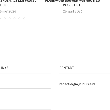
ENGEN ALS EEN PRO: ZO
PLANKWAND BOUWEN VAN HOUT: ZO
DOE JE...
PAK JE HET...
6 mei 2026
26 april 2026
LINKS
CONTACT
redactie@mijn-huisje.nl