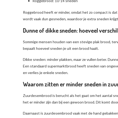
Roggebrood: 10-14 sneden
Roggebrood heeft er minder, omdat het zo compact is dat
wordt vaak dun gesneden, waardoor je extra sneden krijgt
Dunne of dikke sneden: hoeveel verschi
Sommige mensen houden van een stevige plak brood, terwijl
bepaalt hoeveel sneden je uit een brood haalt.
Dikke sneden: minder plakken, maar ze vullen beter. Dunn
Een standaard supermarktbrood heeft sneden van ongeveer
en verlies je enkele sneden.
Waarom zitten er minder sneden in z
Zuurdesembrood is berucht als het gaat om het aantal snede
het er minder zijn dan bij een gewoon brood. Dit komt door
Daarnaast is zuurdesembrood vaak met de hand gebakken 