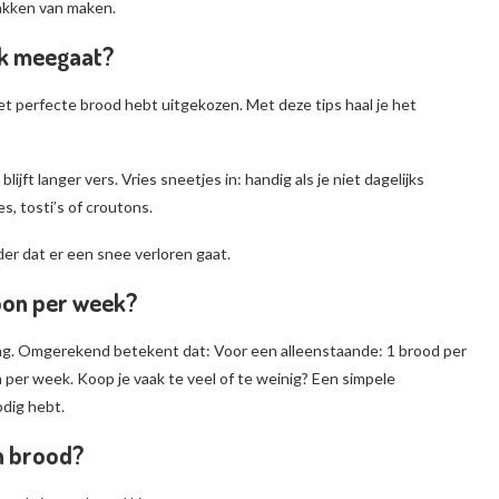
lakken van maken.
ijk meegaat?
 het perfecte brood hebt uitgekozen. Met deze tips haal je het
jft langer vers. Vries sneetjes in: handig als je niet dagelijks
s, tosti’s of croutons.
der dat er een snee verloren gaat.
oon per week?
ag. Omgerekend betekent dat: Voor een alleenstaande: 1 brood per
 per week. Koop je vaak te veel of te weinig? Een simpele
dig hebt.
an brood?