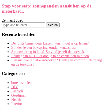
Stap voor stap: zonnepanelen aansluiten op de
meterkast...
29 maart 2026
Recente berichten
De juiste binnendeur kiezen: waar moet je op letten?
Zo kies je een boxspring zonder keuzestress
Stroomstoring in huis? Zo vind je zelf de oorzaak
Lekkage in huis? Dit doe je in de eerste tien minuten
Een nieuwe radiator uitzoeken? Denk aan comfort, uitstraling
en de toekomst
Categorieën
bureaustoelen
DIY
Fashion
Gordijnen
Health
Interior