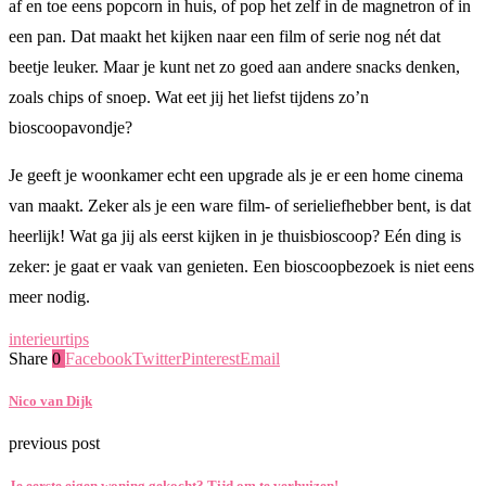
af en toe eens popcorn in huis, of pop het zelf in de magnetron of in
een pan. Dat maakt het kijken naar een film of serie nog nét dat
beetje leuker. Maar je kunt net zo goed aan andere snacks denken,
zoals chips of snoep. Wat eet jij het liefst tijdens zo’n
bioscoopavondje?
Je geeft je woonkamer echt een upgrade als je er een home cinema
van maakt. Zeker als je een ware film- of serieliefhebber bent, is dat
heerlijk! Wat ga jij als eerst kijken in je thuisbioscoop? Eén ding is
zeker: je gaat er vaak van genieten. Een bioscoopbezoek is niet eens
meer nodig.
interieur
tips
Share
0
Facebook
Twitter
Pinterest
Email
Nico van Dijk
previous post
Je eerste eigen woning gekocht? Tijd om te verhuizen!