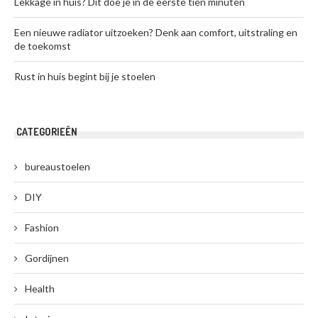
Lekkage in huis? Dit doe je in de eerste tien minuten
Een nieuwe radiator uitzoeken? Denk aan comfort, uitstraling en
de toekomst
Rust in huis begint bij je stoelen
CATEGORIEËN
bureaustoelen
DIY
Fashion
Gordijnen
Health