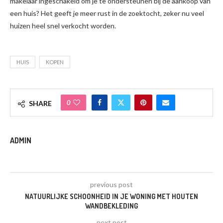
makelaar ingeschakeld om je te ondersteunen bij de aankoop van
een huis? Het geeft je meer rust in de zoektocht, zeker nu veel
huizen heel snel verkocht worden.
HUIS
KOPEN
0
SHARE
ADMIN
previous post
NATUURLIJKE SCHOONHEID IN JE WONING MET HOUTEN
WANDBEKLEDING
next post