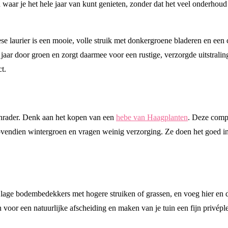
n waar je het hele jaar van kunt genieten, zonder dat het veel onderhou
se laurier is een mooie, volle struik met donkergroene bladeren en een c
le jaar door groen en zorgt daarmee voor een rustige, verzorgde uitstrali
t.
anrader. Denk aan het kopen van een
hebe van Haagplanten
. Deze compac
bovendien wintergroen en vragen weinig verzorging. Ze doen het goed in
r lage bodembedekkers met hogere struiken of grassen, en voeg hier en da
n voor een natuurlijke afscheiding en maken van je tuin een fijn privép