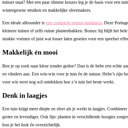
tuinset staat? Met een paar slimme keuzes leg je de basis voor een tui
wintergroene struiken en makkelijke sfeermakers.
Een ideale allrounder is
een compacte prunus lusitanica
. Deze Portuge
kleinere tuinen of zelfs ruime plantenbakken. Bonus: hij blijft het he
strakke vormen of juist wat losser laten groeien voor een speelser effec
Makkelijk én mooi
Ben je op zoek naar kleur zonder gedoe? Dan is de hebe een echte a
en vlinders aan. Een win-win voor je tuin én de natuur. Hebe’s zijn 
voor wie eerst nog wil ontdekken hoe z’n tuin het beste werkt.
Denk in laagjes
Een tuin krijgt meer diepte en sfeer als je werkt in laagjes. Combinee
groter en levendiger. Ook fijn: planten in verschillende hoogtes zorge
hou je het leuk én overzichtelijk.