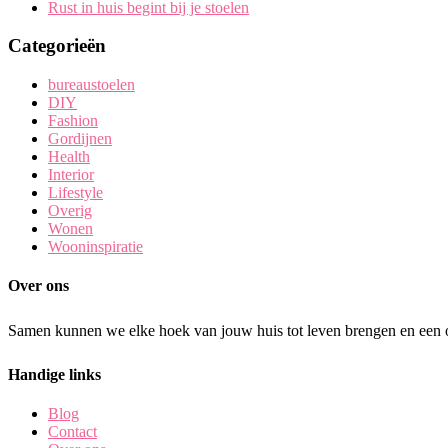
Rust in huis begint bij je stoelen
Categorieën
bureaustoelen
DIY
Fashion
Gordijnen
Health
Interior
Lifestyle
Overig
Wonen
Wooninspiratie
Over ons
Samen kunnen we elke hoek van jouw huis tot leven brengen en een o
Handige links
Blog
Contact