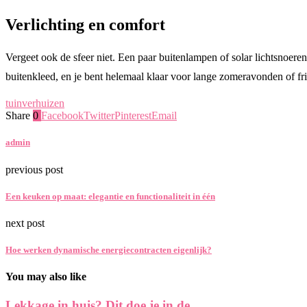
Verlichting en comfort
Vergeet ook de sfeer niet. Een paar buitenlampen of solar lichtsnoer
buitenkleed, en je bent helemaal klaar voor lange zomeravonden of fris
tuin
verhuizen
Share
0
Facebook
Twitter
Pinterest
Email
admin
previous post
Een keuken op maat: elegantie en functionaliteit in één
next post
Hoe werken dynamische energiecontracten eigenlijk?
You may also like
Lekkage in huis? Dit doe je in de...