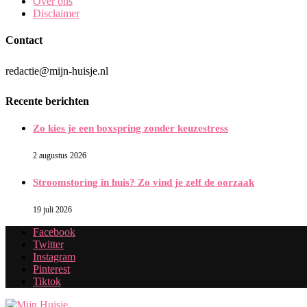
Over ons
Disclaimer
Contact
redactie@mijn-huisje.nl
Recente berichten
Zo kies je een boxspring zonder keuzestress
2 augustus 2026
Stroomstoring in huis? Zo vind je zelf de oorzaak
19 juli 2026
Facebook
Twitter
Instagram
Pinterest
Tiktok