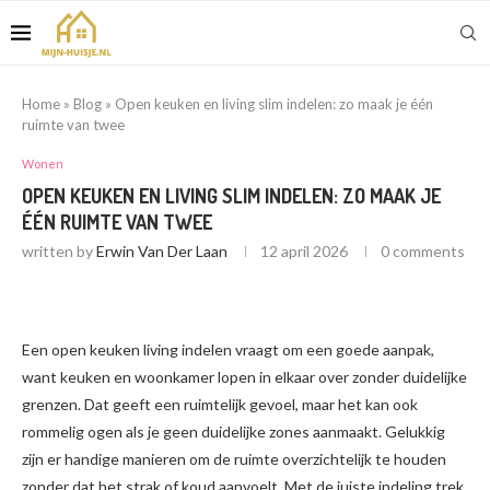
Home
»
Blog
»
Open keuken en living slim indelen: zo maak je één
ruimte van twee
Wonen
OPEN KEUKEN EN LIVING SLIM INDELEN: ZO MAAK JE
ÉÉN RUIMTE VAN TWEE
written by
Erwin Van Der Laan
12 april 2026
0 comments
Een open keuken living indelen vraagt om een goede aanpak,
want keuken en woonkamer lopen in elkaar over zonder duidelijke
grenzen. Dat geeft een ruimtelijk gevoel, maar het kan ook
rommelig ogen als je geen duidelijke zones aanmaakt. Gelukkig
zijn er handige manieren om de ruimte overzichtelijk te houden
zonder dat het strak of koud aanvoelt. Met de juiste indeling trek