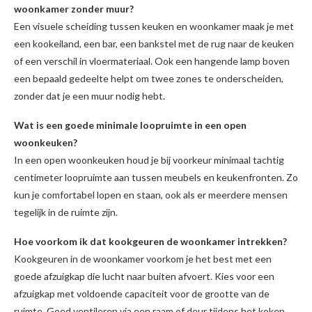
woonkamer zonder muur?
Een visuele scheiding tussen keuken en woonkamer maak je met
een kookeiland, een bar, een bankstel met de rug naar de keuken
of een verschil in vloermateriaal. Ook een hangende lamp boven
een bepaald gedeelte helpt om twee zones te onderscheiden,
zonder dat je een muur nodig hebt.
Wat is een goede minimale loopruimte in een open
woonkeuken?
In een open woonkeuken houd je bij voorkeur minimaal tachtig
centimeter loopruimte aan tussen meubels en keukenfronten. Zo
kun je comfortabel lopen en staan, ook als er meerdere mensen
tegelijk in de ruimte zijn.
Hoe voorkom ik dat kookgeuren de woonkamer intrekken?
Kookgeuren in de woonkamer voorkom je het best met een
goede afzuigkap die lucht naar buiten afvoert. Kies voor een
afzuigkap met voldoende capaciteit voor de grootte van de
ruimte. Goed ventileren via een raam of deur tijdens het koken