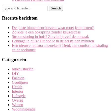
Recente berichten
De juiste binnendeur kiezen: waar moet je op letten?
Zo kies je een boxspring zonder keuzestress
Stroomstoring in huis? Zo vind je zelf de oorzaak
Lekkage in huis? Dit doe je in de eerste tien minuten
Een nieuwe radiator uitzoeken? Denk aan comfort, uitstraling
en de toekomst
Categorieën
bureaustoelen
DIY
Fashion
Gordijnen
Health
Interior
Lifestyle
Overig
Wonen
Wooninspiratie