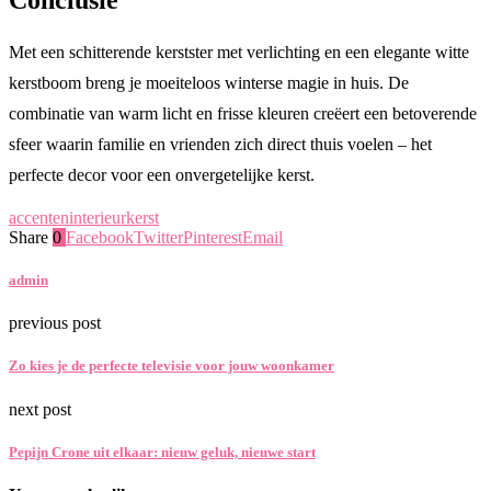
Met een schitterende kerstster met verlichting en een elegante witte
kerstboom breng je moeiteloos winterse magie in huis. De
combinatie van warm licht en frisse kleuren creëert een betoverende
sfeer waarin familie en vrienden zich direct thuis voelen – het
perfecte decor voor een onvergetelijke kerst.
accenten
interieur
kerst
Share
0
Facebook
Twitter
Pinterest
Email
admin
previous post
Zo kies je de perfecte televisie voor jouw woonkamer
next post
Pepijn Crone uit elkaar: nieuw geluk, nieuwe start