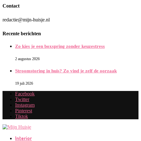
Contact
redactie@mijn-huisje.nl
Recente berichten
Zo kies je een boxspring zonder keuzestress
2 augustus 2026
Stroomstoring in huis? Zo vind je zelf de oorzaak
19 juli 2026
Facebook
Twitter
Instagram
Pinterest
Tiktok
Interior