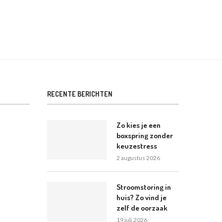
RECENTE BERICHTEN
Zo kies je een
boxspring zonder
keuzestress
2 augustus 2026
Stroomstoring in
huis? Zo vind je
zelf de oorzaak
19 juli 2026