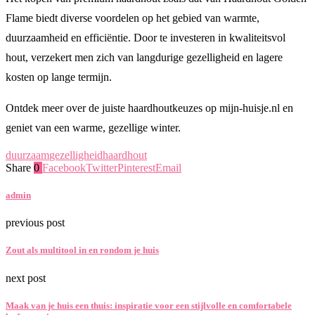
Flame biedt diverse voordelen op het gebied van warmte,
duurzaamheid en efficiëntie. Door te investeren in kwaliteitsvol
hout, verzekert men zich van langdurige gezelligheid en lagere
kosten op lange termijn.
Ontdek meer over de juiste haardhoutkeuzes op mijn-huisje.nl en
geniet van een warme, gezellige winter.
duurzaam
gezelligheid
haardhout
Share
0
Facebook
Twitter
Pinterest
Email
admin
previous post
Zout als multitool in en rondom je huis
next post
Maak van je huis een thuis: inspiratie voor een stijlvolle en comfortabele