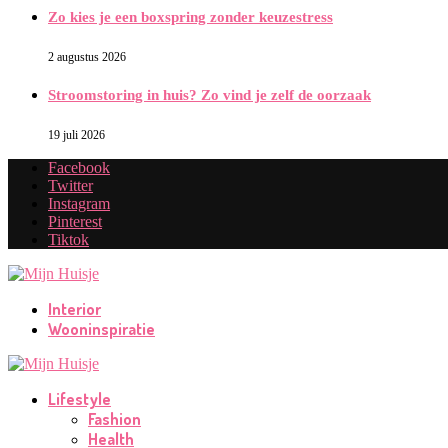
Zo kies je een boxspring zonder keuzestress
2 augustus 2026
Stroomstoring in huis? Zo vind je zelf de oorzaak
19 juli 2026
Facebook
Twitter
Instagram
Pinterest
Tiktok
Interior
Wooninspiratie
Lifestyle
Fashion
Health