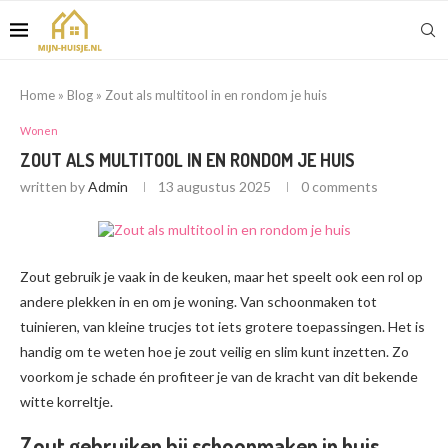
Home
»
Blog
»
Zout als multitool in en rondom je huis
Wonen
ZOUT ALS MULTITOOL IN EN RONDOM JE HUIS
written by
Admin
13 augustus 2025
0 comments
Zout gebruik je vaak in de keuken, maar het speelt ook een rol op
andere plekken in en om je woning. Van schoonmaken tot
tuinieren, van kleine trucjes tot iets grotere toepassingen. Het is
handig om te weten hoe je zout veilig en slim kunt inzetten. Zo
voorkom je schade én profiteer je van de kracht van dit bekende
witte korreltje.
Zout gebruiken bij schoonmaken in huis