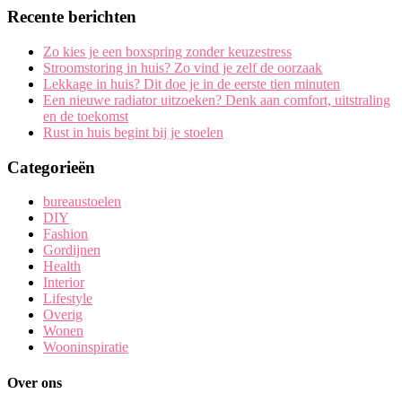
Recente berichten
Zo kies je een boxspring zonder keuzestress
Stroomstoring in huis? Zo vind je zelf de oorzaak
Lekkage in huis? Dit doe je in de eerste tien minuten
Een nieuwe radiator uitzoeken? Denk aan comfort, uitstraling
en de toekomst
Rust in huis begint bij je stoelen
Categorieën
bureaustoelen
DIY
Fashion
Gordijnen
Health
Interior
Lifestyle
Overig
Wonen
Wooninspiratie
Over ons