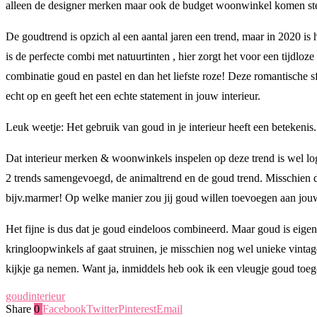
alleen de designer merken maar ook de budget woonwinkel komen stee
De goudtrend is opzich al een aantal jaren een trend, maar in 2020 is 
is de perfecte combi met natuurtinten , hier zorgt het voor een tijdloz
combinatie goud en pastel en dan het liefste roze! Deze romantische sf
echt op en geeft het een echte statement in jouw interieur.
Leuk weetje: Het gebruik van goud in je interieur heeft een betekenis.
Dat interieur merken & woonwinkels inspelen op deze trend is wel log
2 trends samengevoegd, de animaltrend en de goud trend. Misschien d
bijv.marmer! Op welke manier zou jij goud willen toevoegen aan jouw
Het fijne is dus dat je goud eindeloos combineerd. Maar goud is eigenl
kringloopwinkels af gaat struinen, je misschien nog wel unieke vintag
kijkje ga nemen. Want ja, inmiddels heb ook ik een vleugje goud toeg
goud
interieur
Share
0
Facebook
Twitter
Pinterest
Email