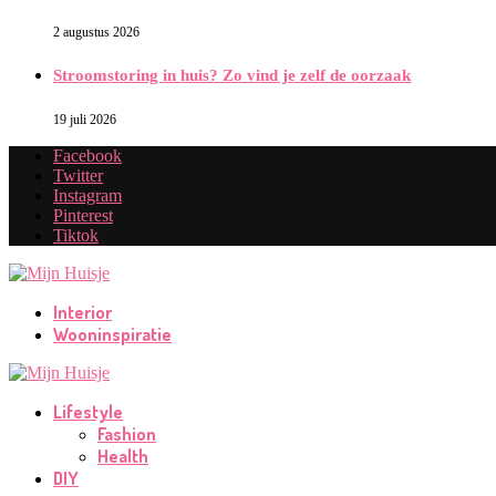
2 augustus 2026
Stroomstoring in huis? Zo vind je zelf de oorzaak
19 juli 2026
Facebook
Twitter
Instagram
Pinterest
Tiktok
Interior
Wooninspiratie
Lifestyle
Fashion
Health
DIY