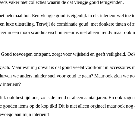
ds vaker met collecties waarin de dat vleugje goud terugvinden.
het helemaal hot. Een vleugje goud is eigenlijk in elk interieur wel to
e en luxe uitstraling. Terwijl de combinatie goud met donkere tinten of 
eer in een mooi scandinavisch interieur is niet alleen trendy maar ook 
 Goud toevoegen ontspant, zorgt voor wijsheid en geeft veiligheid. Ook 
isch. Maar wat mij opvalt is dat goud veelal voorkomt in accessoires m
urven we anders minder snel voor goud te gaan? Maar ook zien we goud 
 interieur?
ijk ook best tijdloos, zo is de trend er al een aantal jaren. En ook zage
e gouden items op de kop tikt! Dit is niet alleen orgineel maar ook no
evoegd aan mijn interieur!