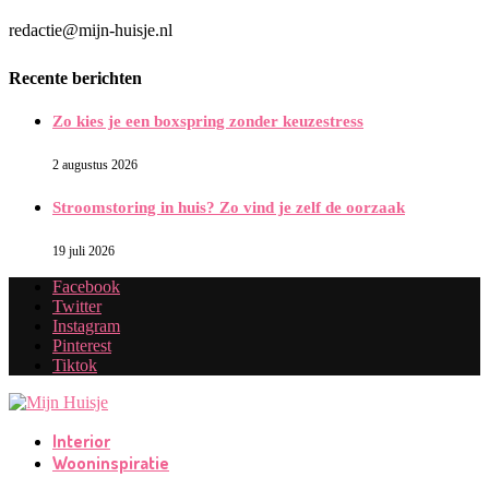
redactie@mijn-huisje.nl
Recente berichten
Zo kies je een boxspring zonder keuzestress
2 augustus 2026
Stroomstoring in huis? Zo vind je zelf de oorzaak
19 juli 2026
Facebook
Twitter
Instagram
Pinterest
Tiktok
Interior
Wooninspiratie