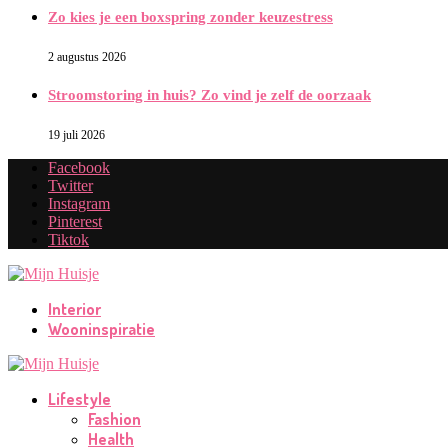
Zo kies je een boxspring zonder keuzestress
2 augustus 2026
Stroomstoring in huis? Zo vind je zelf de oorzaak
19 juli 2026
Facebook
Twitter
Instagram
Pinterest
Tiktok
Interior
Wooninspiratie
Lifestyle
Fashion
Health