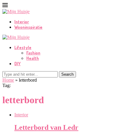
Interior
Wooninspiratie
Lifestyle
Fashion
Health
DIY
Search
Home
»
letterbord
Tag:
letterbord
Interior
Letterbord van Ledr