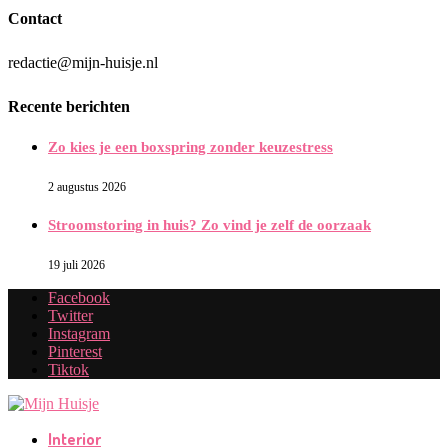
Contact
redactie@mijn-huisje.nl
Recente berichten
Zo kies je een boxspring zonder keuzestress
2 augustus 2026
Stroomstoring in huis? Zo vind je zelf de oorzaak
19 juli 2026
Facebook
Twitter
Instagram
Pinterest
Tiktok
Interior