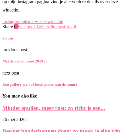
op mijn instagram pagina vind je alle verdere details over deze
winactie.
instagram
outside wishes
winactie
Share
0
Facebook
Twitter
Pinterest
Email
admin
previous post
Met de velvet trend 2019 in
next post
Een gallery wall of losse poster aan de muur?
You may also like
Minder spullen, meer rust: zo richt je een...
26 mei 2026
Bewust boodschappen doen: zo maak je elke trip...