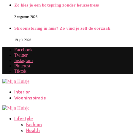
Zo kies je een boxspring zonder keuzestress
2 augustus 2026
Stroomstoring in huis? Zo vind je zelf de oorzaak
19 juli 2026
Facebook
Twitter
Instagram
Pinterest
Tiktok
Interior
Wooninspiratie
Lifestyle
Fashion
Health