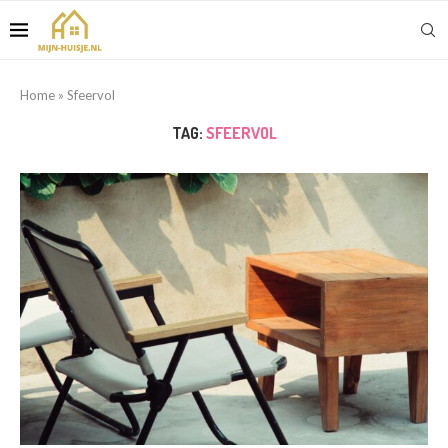
Home
»
Sfeervol
TAG:
SFEERVOL