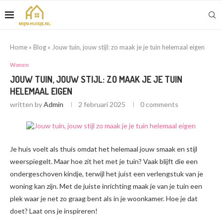
Home
»
Blog
»
Jouw tuin, jouw stijl: zo maak je je tuin helemaal eigen
Wonen
JOUW TUIN, JOUW STIJL: ZO MAAK JE JE TUIN
HELEMAAL EIGEN
written by
Admin
2 februari 2025
0 comments
Je huis voelt als thuis omdat het helemaal jouw smaak en stijl
weerspiegelt. Maar hoe zit het met je tuin? Vaak blijft die een
ondergeschoven kindje, terwijl het juist een verlengstuk van je
woning kan zijn. Met de juiste inrichting maak je van je tuin een
plek waar je net zo graag bent als in je woonkamer. Hoe je dat
doet? Laat ons je inspireren!