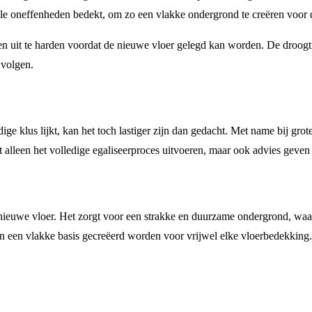
 alle oneffenheden bedekt, om zo een vlakke ondergrond te creëren voo
 en uit te harden voordat de nieuwe vloer gelegd kan worden. De droogti
 volgen.
ige klus lijkt, kan het toch lastiger zijn dan gedacht. Met name bij gr
t alleen het volledige egaliseerproces uitvoeren, maar ook advies geven 
n nieuwe vloer. Het zorgt voor een strakke en duurzame ondergrond, waa
 een vlakke basis gecreëerd worden voor vrijwel elke vloerbedekking. Als