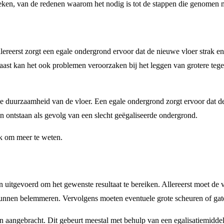
preken, van de redenen waarom het nodig is tot de stappen die genomen 
Allereerst zorgt een egale ondergrond ervoor dat de nieuwe vloer strak
arnaast kan het ook problemen veroorzaken bij het leggen van grotere te
 de duurzaamheid van de vloer. Een egale ondergrond zorgt ervoor dat
n ontstaan als gevolg van een slecht geëgaliseerde ondergrond.
nk om meer te weten.
 uitgevoerd om het gewenste resultaat te bereiken. Allereerst moet de 
g kunnen belemmeren. Vervolgens moeten eventuele grote scheuren of ga
n aangebracht. Dit gebeurt meestal met behulp van een egalisatiemiddel 