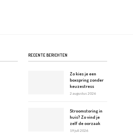
RECENTE BERICHTEN
Zo kies je een
boxspring zonder
keuzestress
2 augustus 2026
Stroomstoring in
huis? Zo vind je
zelf de oorzaak
19 juli 2026