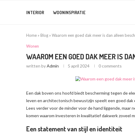
INTERIOR
WOONINSPIRATIE
Home
»
Blog
»
Waarom een goed dak meer is dan alleen besch
Wonen
WAAROM EEN GOED DAK MEER IS DA
written by
Admin
5 april 2024
0 comments
Een dak boven ons hoofd biedt bescherming tegen de elem
leven en architectonisch bewustzijn speelt een goed dak 
Lees verder voor de minder voor de hand liggende, maar n
komen waarom investeren in kwalitatief dakwerk zoveel m
Een statement van stijl en identiteit