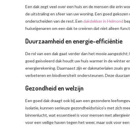
Een dak zegt veel over een huis en de mensen die erin won
de uitstraling en sfeer van uw woning. Een goed gekozen d
onderscheiden van de rest. Een
dakdekker in Helmond
beg
huiseigenaren om een dak te creëren dat niet alleen funct
Duurzaamheid en energie-efficiëntie
De rol van een dak gaat verder dan het mooie aangezicht; h
goed geïsoleerd dak houdt uw huis warmer in de winter en 
energierekening. Daarnaast zijn er dakmaterialen zoals gro
verbeteren en biodiversiteit ondersteunen. Deze duurzam
Gezondheid en welzijn
Een goed dak draagt ook bij aan een gezondere leefomgevi
isolatie, kunnen serieuze gezondheidsrisico’s met zich m
binnenlucht, wat essentieel is voor mensen met allergieën
voor een veilige haven tegen het weer, maar ook voor een