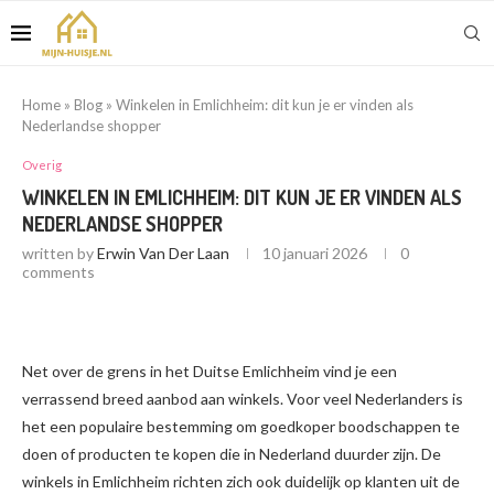
Home
»
Blog
»
Winkelen in Emlichheim: dit kun je er vinden als
Nederlandse shopper
Overig
WINKELEN IN EMLICHHEIM: DIT KUN JE ER VINDEN ALS
NEDERLANDSE SHOPPER
written by
Erwin Van Der Laan
10 januari 2026
0
comments
Net over de grens in het Duitse Emlichheim vind je een
verrassend breed aanbod aan winkels. Voor veel Nederlanders is
het een populaire bestemming om goedkoper boodschappen te
doen of producten te kopen die in Nederland duurder zijn. De
winkels in Emlichheim richten zich ook duidelijk op klanten uit de