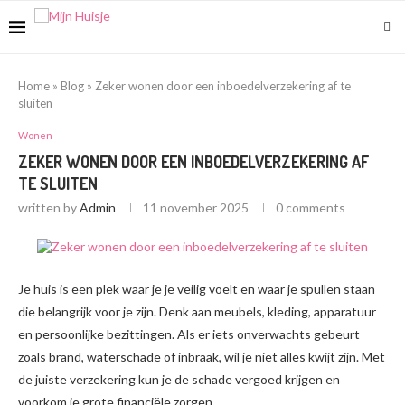
Home
»
Blog
»
Zeker wonen door een inboedelverzekering af te
sluiten
Wonen
ZEKER WONEN DOOR EEN INBOEDELVERZEKERING AF
TE SLUITEN
written by
Admin
11 november 2025
0 comments
Je huis is een plek waar je je veilig voelt en waar je spullen staan
die belangrijk voor je zijn. Denk aan meubels, kleding, apparatuur
en persoonlijke bezittingen. Als er iets onverwachts gebeurt
zoals brand, waterschade of inbraak, wil je niet alles kwijt zijn. Met
de juiste verzekering kun je de schade vergoed krijgen en
voorkom je grote financiële zorgen.