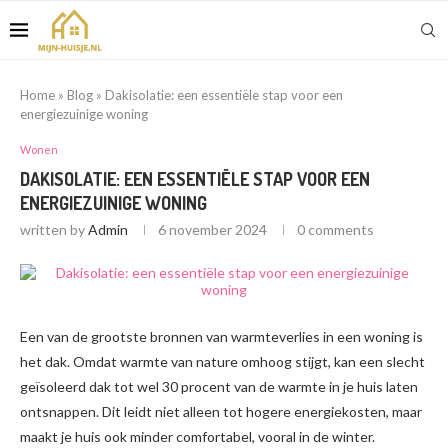
Home
»
Blog
»
Dakisolatie: een essentiële stap voor een
energiezuinige woning
Wonen
DAKISOLATIE: EEN ESSENTIËLE STAP VOOR EEN
ENERGIEZUINIGE WONING
written by
Admin
6 november 2024
0 comments
Een van de grootste bronnen van warmteverlies in een woning is
het dak. Omdat warmte van nature omhoog stijgt, kan een slecht
geïsoleerd dak tot wel 30 procent van de warmte in je huis laten
ontsnappen. Dit leidt niet alleen tot hogere energiekosten, maar
maakt je huis ook minder comfortabel, vooral in de winter.