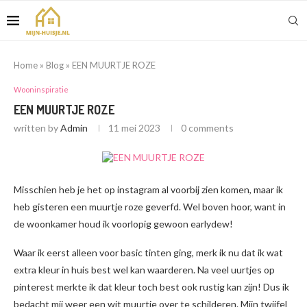
Home
»
Blog
»
EEN MUURTJE ROZE
Wooninspiratie
EEN MUURTJE ROZE
written by
Admin
11 mei 2023
0 comments
Misschien heb je het op instagram al voorbij zien komen, maar ik
heb gisteren een muurtje roze geverfd. Wel boven hoor, want in
de woonkamer houd ik voorlopig gewoon earlydew!
Waar ik eerst alleen voor basic tinten ging, merk ik nu dat ik wat
extra kleur in huis best wel kan waarderen. Na veel uurtjes op
pinterest merkte ik dat kleur toch best ook rustig kan zijn! Dus ik
bedacht mij weer een wit muurtje over te schilderen. Mijn twijfel