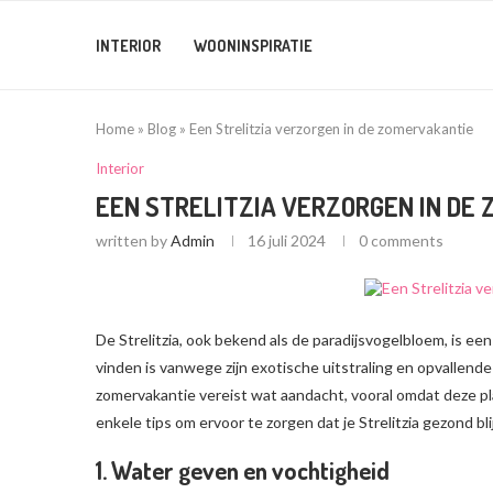
INTERIOR
WOONINSPIRATIE
Home
»
Blog
»
Een Strelitzia verzorgen in de zomervakantie
Interior
EEN STRELITZIA VERZORGEN IN DE
written by
Admin
16 juli 2024
0 comments
De Strelitzia, ook bekend als de paradijsvogelbloem, is ee
vinden is vanwege zijn exotische uitstraling en opvallende
zomervakantie vereist wat aandacht, vooral omdat deze pla
enkele tips om ervoor te zorgen dat je Strelitzia gezond blij
1. Water geven en vochtigheid