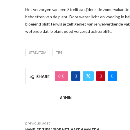
Het verzorgen van een Strelitzia tijdens de zomervakantie
behoeften van de plant. Door water, licht en voeding in ba
bloeiend blijft terwijl je zelf geniet van je welverdiende v
wetende dat je plant goed verzorgd achterblijft.
STRELITZIA
TIPS
0
SHARE
ADMIN
previous post
HANDIGE TIPS VOOR HET MAKEN VAN EEN