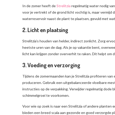
In de zomer heeft de
Strelitzia
regelmatig water nodig va
voor je vertrekt of de grond licht vochtig is, maar vermijd 
waterreservoir naast de plant te plaatsen, gevuld met wa
2. Licht en plaatsing
Strelitzia’s houden van helder, indirect zonlicht. Zorg ervoor
heetste uren van de dag. Als je op vakantie bent, overweeg
licht kan krijgen zonder oververhit te raken. Dit helpt om d
3. Voeding en verzorging
Tijdens de zomermaanden kan je Strelitzia profiteren van
produceren. Gebruik een uitgebalanceerde vloeibare mest
instructies op de verpakking. Verwijder regelmatig dode b
schimmelgroei te voorkomen.
Voor wie op zoek is naar een Strelitzia of andere planten e
bieden een breed scala aan gezonde en goed verzorgde pla