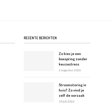
RECENTE BERICHTEN
Zo kies je een
boxspring zonder
keuzestress
2 augustus 2026
Stroomstoring in
huis? Zo vind je
zelf de oorzaak
19 juli 2026