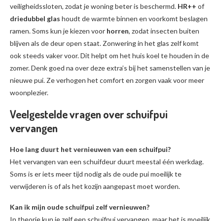
veiligheidssloten, zodat je woning beter is beschermd.
HR++
of
driedubbel glas
houdt de warmte binnen en voorkomt beslagen
ramen. Soms kun je kiezen voor
horren
, zodat insecten buiten
blijven als de deur open staat. Zonwering in het glas zelf komt
ook steeds vaker voor. Dit helpt om het huis koel te houden in de
zomer. Denk goed na over deze extra’s bij het samenstellen van je
nieuwe pui. Ze verhogen het comfort en zorgen vaak voor meer
woonplezier.
Veelgestelde vragen over schuifpui
vervangen
Hoe lang duurt het vernieuwen van een schuifpui?
Het vervangen van een schuifdeur duurt meestal één werkdag.
Soms is er iets meer tijd nodig als de oude pui moeilijk te
verwijderen is of als het kozijn aangepast moet worden.
Kan ik mijn oude schuifpui zelf vernieuwen?
In theorie kun je zelf een schuifpui vervangen, maar het is moeilijk