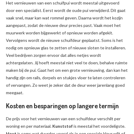
Het vernieuwen van een schuifpui wordt meestal uitgevoerd
door een specialist. Eerst wordt de oude pui verwijderd. Dit gaat
vaak snel, maar kan wat rommel geven. Daarna wordt het kozijn
aangepast, zodat de nieuwe deur precies past. Vaak moet het
muurwerk worden bijgewerkt of opnieuw worden afgekit.
Vervolgens wordt de nieuwe schuifdeur geplaatst. Soms is het
nodig om opnieuw glas te zetten of nieuwe sloten te installeren.
Veel bedrijven zorgen ervoor dat alles netjes wordt
achtergelaten. Jij hoeft meestal niet veel te doen, behalve ruimte
maken bij de pui. Gaat het om een grote vernieuwing, dan kan het
handig zijn om rails, dorpels en stukjes vloer te laten controleren
of vervangen. Zo weet je zeker dat de deur weer jarenlang goed
meegaat.
Kosten en besparingen op langere termijn
De prijs voor het vernieuwen van een schuifdeur verschilt per
woning en per materiaal.
Kunststof
is meestal het voordeligste.
Hout
is soms wat duurder, vooral als je een speciale kleur wilt of