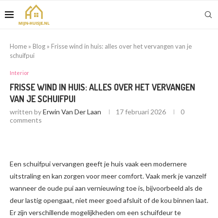
Home
»
Blog
»
Frisse wind in huis: alles over het vervangen van je
schuifpui
Interior
FRISSE WIND IN HUIS: ALLES OVER HET VERVANGEN
VAN JE SCHUIFPUI
written by
Erwin Van Der Laan
17 februari 2026
0
comments
Een schuifpui vervangen geeft je huis vaak een modernere
uitstraling en kan zorgen voor meer comfort. Vaak merk je vanzelf
wanneer de oude pui aan vernieuwing toe is, bijvoorbeeld als de
deur lastig opengaat, niet meer goed afsluit of de kou binnen laat.
Er zijn verschillende mogelijkheden om een schuifdeur te