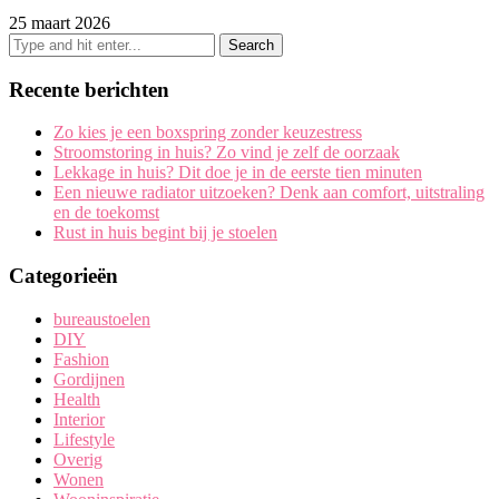
25 maart 2026
Recente berichten
Zo kies je een boxspring zonder keuzestress
Stroomstoring in huis? Zo vind je zelf de oorzaak
Lekkage in huis? Dit doe je in de eerste tien minuten
Een nieuwe radiator uitzoeken? Denk aan comfort, uitstraling
en de toekomst
Rust in huis begint bij je stoelen
Categorieën
bureaustoelen
DIY
Fashion
Gordijnen
Health
Interior
Lifestyle
Overig
Wonen