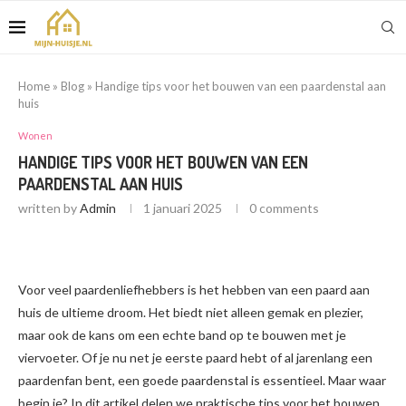
Home
»
Blog
»
Handige tips voor het bouwen van een paardenstal aan
huis
Wonen
HANDIGE TIPS VOOR HET BOUWEN VAN EEN
PAARDENSTAL AAN HUIS
written by
Admin
1 januari 2025
0 comments
Voor veel paardenliefhebbers is het hebben van een paard aan
huis de ultieme droom. Het biedt niet alleen gemak en plezier,
maar ook de kans om een echte band op te bouwen met je
viervoeter. Of je nu net je eerste paard hebt of al jarenlang een
paardenfan bent, een goede paardenstal is essentieel. Maar waar
begin je? In dit artikel delen we praktische tips voor het bouwen