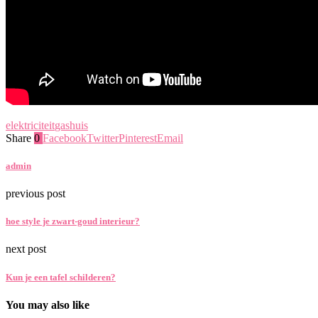
elektriciteit
gas
huis
Share
0
Facebook
Twitter
Pinterest
Email
admin
previous post
hoe style je zwart-goud interieur?
next post
Kun je een tafel schilderen?
You may also like