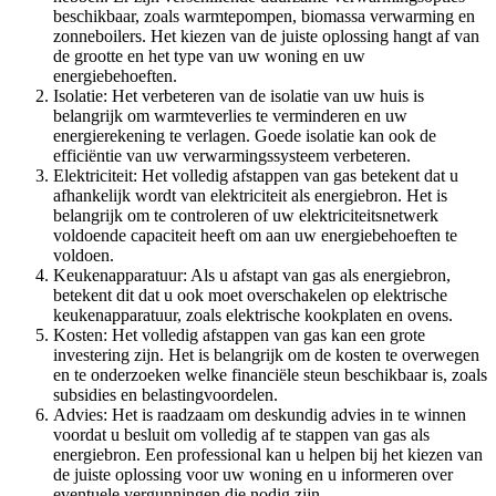
beschikbaar, zoals warmtepompen, biomassa verwarming en
zonneboilers. Het kiezen van de juiste oplossing hangt af van
de grootte en het type van uw woning en uw
energiebehoeften.
Isolatie: Het verbeteren van de isolatie van uw huis is
belangrijk om warmteverlies te verminderen en uw
energierekening te verlagen. Goede isolatie kan ook de
efficiëntie van uw verwarmingssysteem verbeteren.
Elektriciteit: Het volledig afstappen van gas betekent dat u
afhankelijk wordt van elektriciteit als energiebron. Het is
belangrijk om te controleren of uw elektriciteitsnetwerk
voldoende capaciteit heeft om aan uw energiebehoeften te
voldoen.
Keukenapparatuur: Als u afstapt van gas als energiebron,
betekent dit dat u ook moet overschakelen op elektrische
keukenapparatuur, zoals elektrische kookplaten en ovens.
Kosten: Het volledig afstappen van gas kan een grote
investering zijn. Het is belangrijk om de kosten te overwegen
en te onderzoeken welke financiële steun beschikbaar is, zoals
subsidies en belastingvoordelen.
Advies: Het is raadzaam om deskundig advies in te winnen
voordat u besluit om volledig af te stappen van gas als
energiebron. Een professional kan u helpen bij het kiezen van
de juiste oplossing voor uw woning en u informeren over
eventuele vergunningen die nodig zijn.