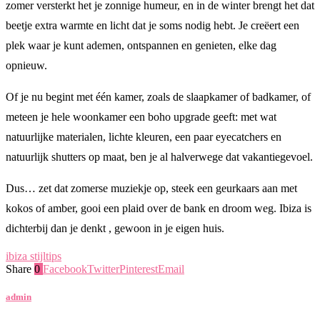
zomer versterkt het je zonnige humeur, en in de winter brengt het dat
beetje extra warmte en licht dat je soms nodig hebt. Je creëert een
plek waar je kunt ademen, ontspannen en genieten, elke dag
opnieuw.
Of je nu begint met één kamer, zoals de slaapkamer of badkamer, of
meteen je hele woonkamer een boho upgrade geeft: met wat
natuurlijke materialen, lichte kleuren, een paar eyecatchers en
natuurlijk shutters op maat, ben je al halverwege dat vakantiegevoel.
Dus… zet dat zomerse muziekje op, steek een geurkaars aan met
kokos of amber, gooi een plaid over de bank en droom weg. Ibiza is
dichterbij dan je denkt , gewoon in je eigen huis.
ibiza stijl
tips
Share
0
Facebook
Twitter
Pinterest
Email
admin