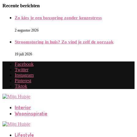
Recente berichten
Zo kies je een boxspring zonder keuzestress
2 augustus 2026
Stroomstoring in huis? Zo vind je zelf de oorzaak
19 juli 2026
Facebook
Twitter
Instagram
Pinterest
Tiktok
Interior
Wooninspiratie
Lifestyle