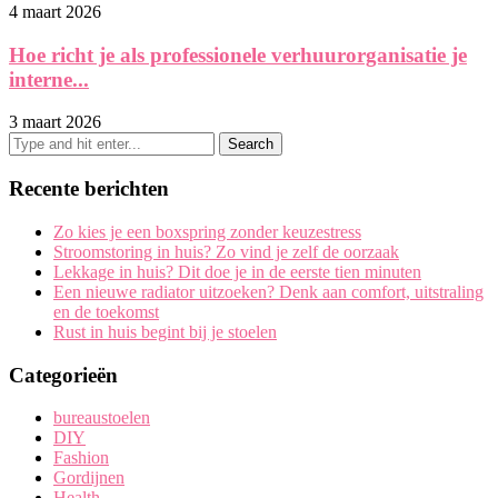
4 maart 2026
Hoe richt je als professionele verhuurorganisatie je
interne...
3 maart 2026
Recente berichten
Zo kies je een boxspring zonder keuzestress
Stroomstoring in huis? Zo vind je zelf de oorzaak
Lekkage in huis? Dit doe je in de eerste tien minuten
Een nieuwe radiator uitzoeken? Denk aan comfort, uitstraling
en de toekomst
Rust in huis begint bij je stoelen
Categorieën
bureaustoelen
DIY
Fashion
Gordijnen
Health