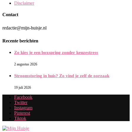
Disclaimer
Contact
redactie@mijn-huisje.nl
Recente berichten
Zo kies je een boxspring zonder keuzestress
2 augustus 2026
Stroomstoring in huis? Zo vind je zelf de oorzaak
19 juli 2026
Facebook
Twitter
Instagram
Pinterest
Tiktok