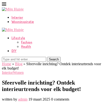
Interior
Wooninspiratie
Lifestyle
Fashion
Health
DIY
Search
Home
»
Blog
»
Sfeervolle inrichting? Ontdek interieurtrends voor
elk budget!
Interior
Wonen
Sfeervolle inrichting? Ontdek
interieurtrends voor elk budget!
written by
admin
19 maart 2025
0 comments