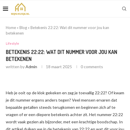
Home
»
Blog
»
Betekenis 22:22: Wat dit nummer voor jou kan
betekenen
Lifestyle
BETEKENIS 22:22: WAT DIT NUMMER VOOR JOU KAN
BETEKENEN
written by
Admin
18 maart 2025
0 comments
Heb je ooit op de klok gekeken en zag je toevallig 22:22? Of kwam
je dit nummer ergens anders tegen? Veel mensen ervaren dat
bepaalde getallen steeds terugkomen en beginnen zich af te
vragen of er een diepere betekenis achter zit. Het nummer 22:22
wordt vaak gezien als bijzonder, met een krachtige boodschap. In
dit artikel duiken we in de betekenis van 22:22 en wat dit voor jou