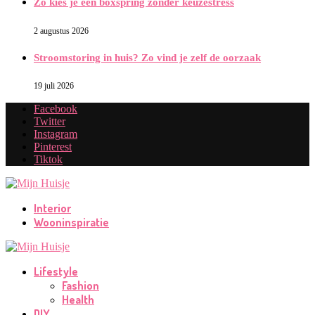
Zo kies je een boxspring zonder keuzestress
2 augustus 2026
Stroomstoring in huis? Zo vind je zelf de oorzaak
19 juli 2026
Facebook
Twitter
Instagram
Pinterest
Tiktok
Interior
Wooninspiratie
Lifestyle
Fashion
Health
DIY