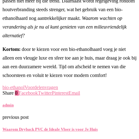
passen niet meer bij die trend. Daarnaast wordt regelgeving rondom
houtverbranding steeds strenger, wat het gebruik van een bio-
ethanolhaard nog aantrekkelijker maakt.
Waarom wachten op
verandering als je nu al kunt genieten van een milieuvriendelijk
alternatief?
Kortom:
door te kiezen voor een bio-ethanolhaard voeg je niet
alleen een vleugje luxe en sfeer toe aan je huis, maar draag je ook bij
aan een duurzamere wereld. Tijd om afscheid te nemen van die
schoorsteen en voluit te kiezen voor modern comfort!
bio-ethanol
Voordelen
vragen
Share
0
Facebook
Twitter
Pinterest
Email
admin
previous post
Waarom Dryback PVC de Ideale Vloer is voor Je Huis