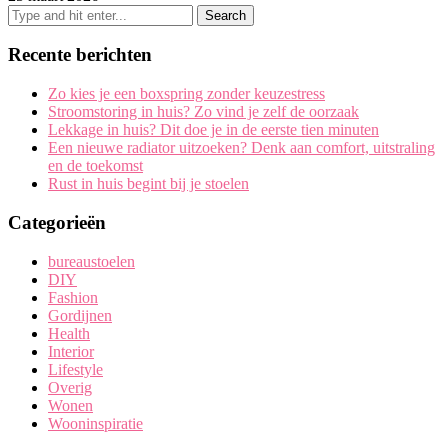
Recente berichten
Zo kies je een boxspring zonder keuzestress
Stroomstoring in huis? Zo vind je zelf de oorzaak
Lekkage in huis? Dit doe je in de eerste tien minuten
Een nieuwe radiator uitzoeken? Denk aan comfort, uitstraling
en de toekomst
Rust in huis begint bij je stoelen
Categorieën
bureaustoelen
DIY
Fashion
Gordijnen
Health
Interior
Lifestyle
Overig
Wonen
Wooninspiratie