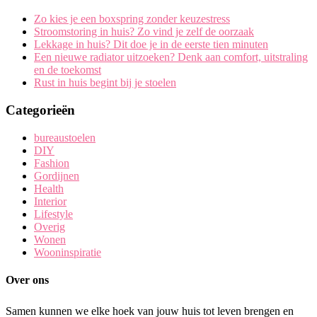
Zo kies je een boxspring zonder keuzestress
Stroomstoring in huis? Zo vind je zelf de oorzaak
Lekkage in huis? Dit doe je in de eerste tien minuten
Een nieuwe radiator uitzoeken? Denk aan comfort, uitstraling
en de toekomst
Rust in huis begint bij je stoelen
Categorieën
bureaustoelen
DIY
Fashion
Gordijnen
Health
Interior
Lifestyle
Overig
Wonen
Wooninspiratie
Over ons
Samen kunnen we elke hoek van jouw huis tot leven brengen en