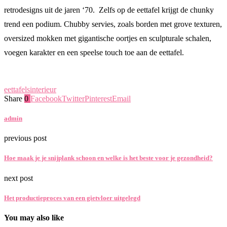
retrodesigns uit de jaren ‘70. Zelfs op de eettafel krijgt de chunky
trend een podium. Chubby servies, zoals borden met grove texturen,
oversized mokken met gigantische oortjes en sculpturale schalen,
voegen karakter en een speelse touch toe aan de eettafel.
eettafels
interieur
Share
0
Facebook
Twitter
Pinterest
Email
admin
previous post
Hoe maak je je snijplank schoon en welke is het beste voor je gezondheid?
next post
Het productieproces van een gietvloer uitgelegd
You may also like