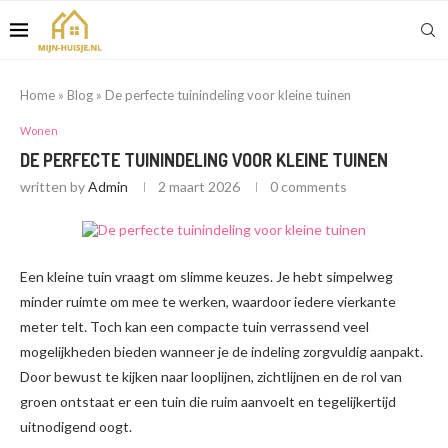
Home
»
Blog
»
De perfecte tuinindeling voor kleine tuinen
Wonen
DE PERFECTE TUININDELING VOOR KLEINE TUINEN
written by
Admin
2 maart 2026
0 comments
Een kleine tuin vraagt om slimme keuzes. Je hebt simpelweg
minder ruimte om mee te werken, waardoor iedere vierkante
meter telt. Toch kan een compacte tuin verrassend veel
mogelijkheden bieden wanneer je de indeling zorgvuldig aanpakt.
Door bewust te kijken naar looplijnen, zichtlijnen en de rol van
groen ontstaat er een tuin die ruim aanvoelt en tegelijkertijd
uitnodigend oogt.