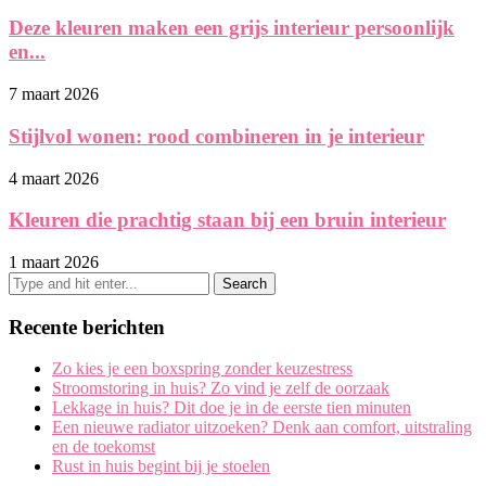
Deze kleuren maken een grijs interieur persoonlijk
en...
7 maart 2026
Stijlvol wonen: rood combineren in je interieur
4 maart 2026
Kleuren die prachtig staan bij een bruin interieur
1 maart 2026
Recente berichten
Zo kies je een boxspring zonder keuzestress
Stroomstoring in huis? Zo vind je zelf de oorzaak
Lekkage in huis? Dit doe je in de eerste tien minuten
Een nieuwe radiator uitzoeken? Denk aan comfort, uitstraling
en de toekomst
Rust in huis begint bij je stoelen