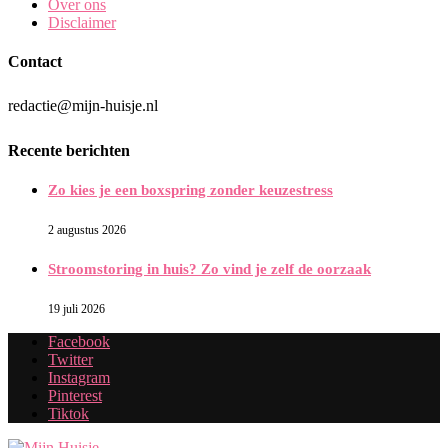
Over ons
Disclaimer
Contact
redactie@mijn-huisje.nl
Recente berichten
Zo kies je een boxspring zonder keuzestress
2 augustus 2026
Stroomstoring in huis? Zo vind je zelf de oorzaak
19 juli 2026
Facebook
Twitter
Instagram
Pinterest
Tiktok