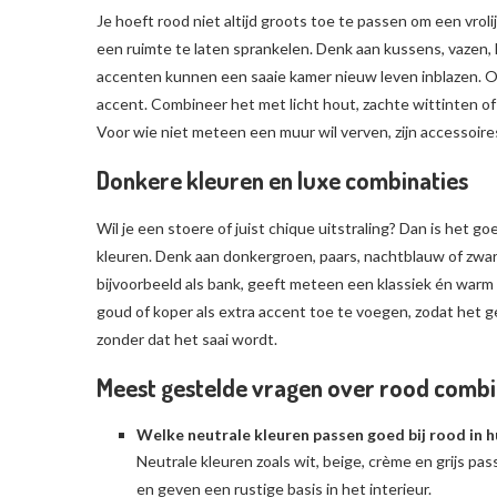
Je hoeft rood niet altijd groots toe te passen om een vroli
een ruimte te laten sprankelen. Denk aan kussens, vazen,
accenten kunnen een saaie kamer nieuw leven inblazen. Oo
accent. Combineer het met licht hout, zachte wittinten of li
Voor wie niet meteen een muur wil verven, zijn accessoire
Donkere kleuren en luxe combinaties
Wil je een stoere of juist chique uitstraling? Dan is het 
kleuren. Denk aan donkergroen, paars, nachtblauw of zwar
bijvoorbeeld als bank, geeft meteen een klassiek én warm e
goud of koper als extra accent toe te voegen, zodat het ge
zonder dat het saai wordt.
Meest gestelde vragen over rood combi
Welke neutrale kleuren passen goed bij rood in h
Neutrale kleuren zoals wit, beige, crème en grijs pa
en geven een rustige basis in het interieur.