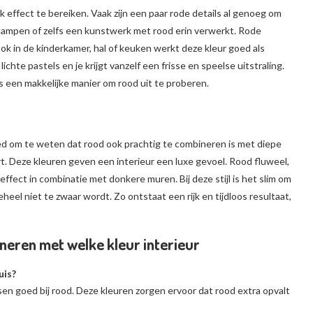
jk effect te bereiken. Vaak zijn een paar rode details al genoeg om
 lampen of zelfs een kunstwerk met rood erin verwerkt. Rode
k in de kinderkamer, hal of keuken werkt deze kleur goed als
chte pastels en je krijgt vanzelf een frisse en speelse uitstraling.
s een makkelijke manier om rood uit te proberen.
goed om te weten dat rood ook prachtig te combineren is met diepe
t. Deze kleuren geven een interieur een luxe gevoel. Rood fluweel,
ffect in combinatie met donkere muren. Bij deze stijl is het slim om
heel niet te zwaar wordt. Zo ontstaat een rijk en tijdloos resultaat,
neren met welke kleur interieur
uis?
ssen goed bij rood. Deze kleuren zorgen ervoor dat rood extra opvalt