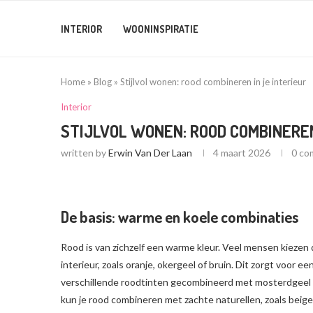
INTERIOR
WOONINSPIRATIE
Home
»
Blog
»
Stijlvol wonen: rood combineren in je interieur
Interior
STIJLVOL WONEN: ROOD COMBINEREN
written by
Erwin Van Der Laan
4 maart 2026
0 co
De basis: warme en koele combinaties
Rood is van zichzelf een warme kleur. Veel mensen kieze
interieur, zoals oranje, okergeel of bruin. Dit zorgt voor e
verschillende roodtinten gecombineerd met mosterdgeel of
kun je rood combineren met zachte naturellen, zoals beige,