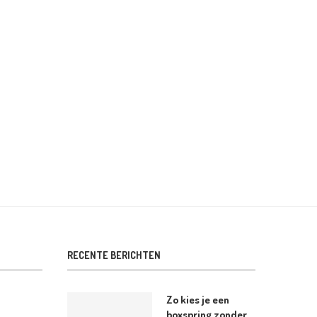
WANDPLANK STYLEN TIPS: ZO MAAK JE
ZO STYLING JE EEN WANDPL
ER EEN...
ECHT IETS...
18 april 2026
18 april 2026
RECENTE BERICHTEN
Zo kies je een
boxspring zonder