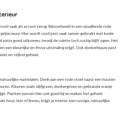
terieur
e rood vaak als accent terug. Bijvoorbeeld in een opvallende rode
tgrijze muur. Hier wordt rood juist vaak samen gebruikt met koele
od extra goed uitkomen, terwijl de ruimte toch rustig blijft ogen. Het
en een kleurrijke en frisse uitstraling krijgt. Ook donkerblauw past
els en stijlvol geheel.
atuurlijke materialen. Denk aan een rode stoel naast een houten
muren. Kleuren zoals olijfgroen, donkergroen en gebrande oranje
ijgt. Planten passen hier ook goed bij en maken het geheel
 hout, leer of linnen, krijgt je interior een rustige, natuurlijke