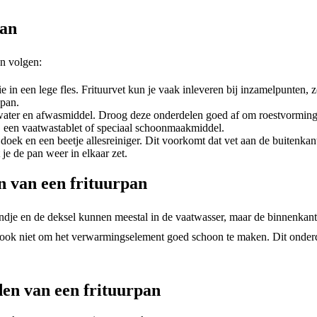
pan
n volgen:
ie in een lege fles. Frituurvet kun je vaak inleveren bij inzamelpunten, 
 pan.
 water en afwasmiddel. Droog deze onderdelen goed af om roestvormin
 een vaatwastablet of speciaal schoonmaakmiddel.
ek en een beetje allesreiniger. Dit voorkomt dat vet aan de buitenkant 
je de pan weer in elkaar zet.
 van een frituurpan
ndje en de deksel kunnen meestal in de vaatwasser, maar de binnenkant
 ook niet om het verwarmingselement goed schoon te maken. Dit onderd
en van een frituurpan