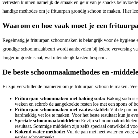
vetresten kunnen namelijk de smaak en geur van je snacks beïnvloeden
handige methodes om je frituurpan grondig schoon te maken. Hier lees 
Waarom en hoe vaak moet je een frituur
Regelmatig je frituurpan schoonmaken is belangrijk voor de hygiëne en h
grondige schoonmaakbeurt wordt aanbevolen bij iedere verversing van 
langer in goede staat, wat uiteindelijk kosten bespaart.
De beste schoonmaakmethodes en -middele
Er zijn verschillende manieren om je frituurpan schoon te maken. Vee
Frituurpan schoonmaken met baking soda:
Baking soda is e
weken en schrob de aangekoekte resten los met een spons of bors
Frituurpan schoonmaken met vaatwastablet:
Vul de pan met
hardnekkig vet los te maken. Voor het beste resultaat kun je eve
Speciale schoonmaakmiddelen:
Er zijn schoonmaakmiddelen spe
resultaat. Sommige middelen zijn zelfs speciaal ontwikkeld vo
Kokend water methode:
Vul de pan met heet water en voeg wa
verder schoonmaakt.