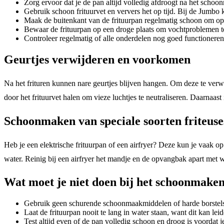
Zorg ervoor dat je de pan altijd volledig afdroogt na het sch
Gebruik schoon frituurvet en ververs het op tijd. Bij de Jumbo 
Maak de buitenkant van de frituurpan regelmatig schoon om o
Bewaar de frituurpan op een droge plaats om vochtproblemen t
Controleer regelmatig of alle onderdelen nog goed functioneren, 
Geurtjes verwijderen en voorkomen
Na het frituren kunnen nare geurtjes blijven hangen. Om deze te ver
door het frituurvet halen om vieze luchtjes te neutraliseren. Daarnaast
Schoonmaken van speciale soorten friteuse
Heb je een elektrische frituurpan of een airfryer? Deze kun je vaak o
water. Reinig bij een airfryer het mandje en de opvangbak apart met
Wat moet je niet doen bij het schoonmaken
Gebruik geen schurende schoonmaakmiddelen of harde borstels, 
Laat de frituurpan nooit te lang in water staan, want dit kan lei
Test altijd even of de pan volledig schoon en droog is voordat 