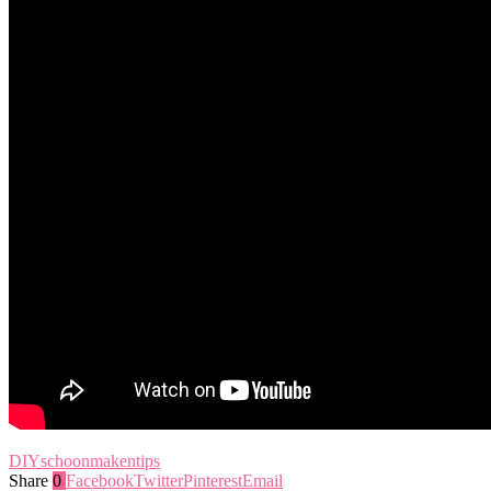
DIY
schoonmaken
tips
Share
0
Facebook
Twitter
Pinterest
Email