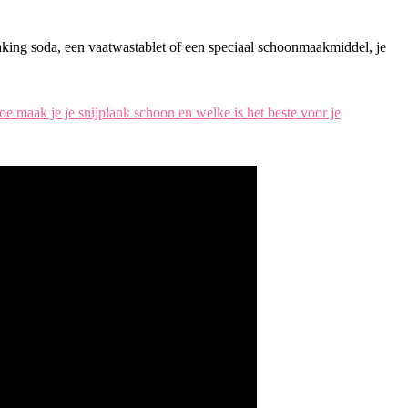
baking soda, een vaatwastablet of een speciaal schoonmaakmiddel, je
oe maak je je snijplank schoon en welke is het beste voor je