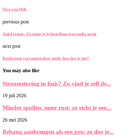
Nico van Dijk
previous post
Nakd retour: Zo stuur je je bestelling eenvoudig terug
next post
Kookroom vervangen door melk: hoe doe je dat?
You may also like
Stroomstoring in huis? Zo vind je zelf de...
19 juli 2026
Minder spullen, meer rust: zo richt je een...
26 mei 2026
Behang aanbrengen als een pro: zo doe je...