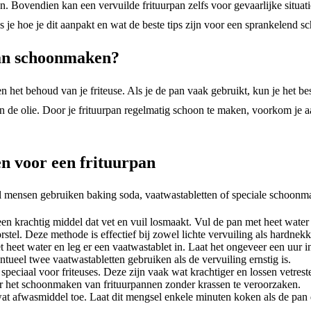
. Bovendien kan een vervuilde frituurpan zelfs voor gevaarlijke situat
je hoe je dit aanpakt en wat de beste tips zijn voor een sprankelend sc
pan schoonmaken?
et behoud van je friteuse. Als je de pan vaak gebruikt, kun je het beste
de olie. Door je frituurpan regelmatig schoon te maken, voorkom je aan
n voor een frituurpan
l mensen gebruiken baking soda, vaatwastabletten of speciale schoonma
en krachtig middel dat vet en vuil losmaakt. Vul de pan met heet water 
tel. Deze methode is effectief bij zowel lichte vervuiling als hardnekk
 heet water en leg er een vaatwastablet in. Laat het ongeveer een uur
ntueel twee vaatwastabletten gebruiken als de vervuiling ernstig is.
ciaal voor friteuses. Deze zijn vaak wat krachtiger en lossen vetresten
or het schoonmaken van frituurpannen zonder krassen te veroorzaken.
t afwasmiddel toe. Laat dit mengsel enkele minuten koken als de pan de