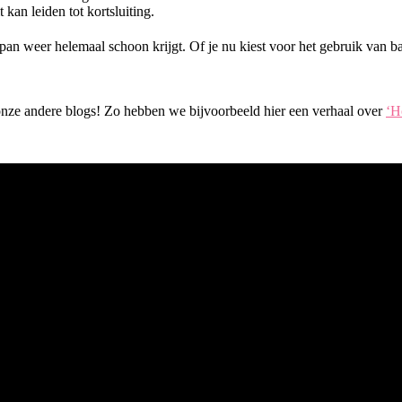
kan leiden tot kortsluiting.
rpan weer helemaal schoon krijgt. Of je nu kiest voor het gebruik van 
j onze andere blogs! Zo hebben we bijvoorbeeld hier een verhaal over
‘H