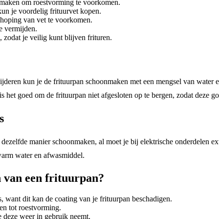
oonmaken om roestvorming te voorkomen.
kun je voordelig frituurvet kopen.
phoping van vet te voorkomen.
e vermijden.
zodat je veilig kunt blijven frituren.
wijderen kun je de frituurpan schoonmaken met een mengsel van water e
 is het goed om de frituurpan niet afgesloten op te bergen, zodat deze g
s
p dezelfde manier schoonmaken, al moet je bij elektrische onderdelen ext
 warm water en afwasmiddel.
 van een frituurpan?
want dit kan de coating van je frituurpan beschadigen.
den tot roestvorming.
je deze weer in gebruik neemt.