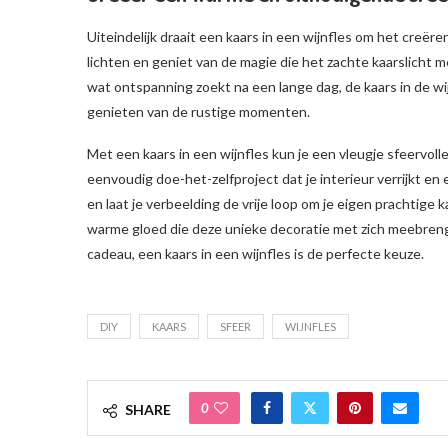
Uiteindelijk draait een kaars in een wijnfles om het creë
lichten en geniet van de magie die het zachte kaarslicht
wat ontspanning zoekt na een lange dag, de kaars in de w
genieten van de rustige momenten.
Met een kaars in een wijnfles kun je een vleugje sfeervoll
eenvoudig doe-het-zelfproject dat je interieur verrijkt e
en laat je verbeelding de vrije loop om je eigen prachtige 
warme gloed die deze unieke decoratie met zich meebrengt.
cadeau, een kaars in een wijnfles is de perfecte keuze.
DIY
KAARS
SFEER
WIJNFLES
0
SHARE