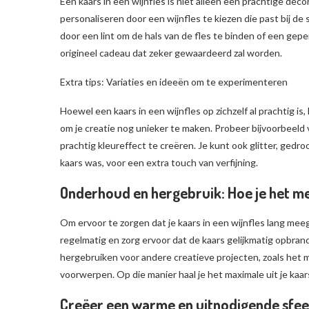
Een kaars in een wijnfles is niet alleen een prachtige deco
personaliseren door een wijnfles te kiezen die past bij de 
door een lint om de hals van de fles te binden of een gepe
origineel cadeau dat zeker gewaardeerd zal worden.
Extra tips: Variaties en ideeën om te experimenteren
Hoewel een kaars in een wijnfles op zichzelf al prachtig i
om je creatie nog unieker te maken. Probeer bijvoorbeeld
prachtig kleureffect te creëren. Je kunt ook glitter, ge
kaars was, voor een extra touch van verfijning.
Onderhoud en hergebruik: Hoe je het mee
Om ervoor te zorgen dat je kaars in een wijnfles lang mee
regelmatig en zorg ervoor dat de kaars gelijkmatig opbrandt
hergebruiken voor andere creatieve projecten, zoals het
voorwerpen. Op die manier haal je het maximale uit je kaar
Creëer een warme en uitnodigende sfee