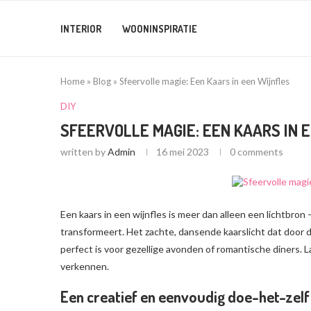
INTERIOR
WOONINSPIRATIE
Home
»
Blog
»
Sfeervolle magie: Een Kaars in een Wijnfles
DIY
SFEERVOLLE MAGIE: EEN KAARS IN 
written by
Admin
16 mei 2023
0 comments
Een kaars in een wijnfles is meer dan alleen een lichtbron 
transformeert. Het zachte, dansende kaarslicht dat door d
perfect is voor gezellige avonden of romantische diners. 
verkennen.
Een creatief en eenvoudig doe-het-zelf