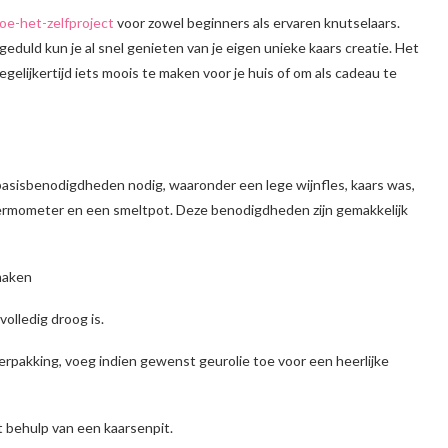
oe-het-zelfproject
voor zowel beginners als ervaren knutselaars.
uld kun je al snel genieten van je eigen unieke kaars creatie. Het
gelijkertijd iets moois te maken voor je huis of om als cadeau te
 basisbenodigdheden nodig, waaronder een lege wijnfles, kaars was,
 thermometer en een smeltpot. Deze benodigdheden zijn gemakkelijk
 maken
volledig droog is.
verpakking, voeg indien gewenst geurolie toe voor een heerlijke
t behulp van een kaarsenpit.