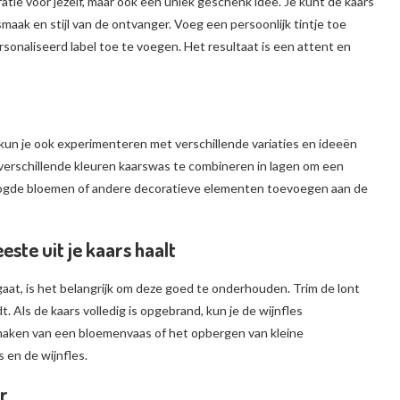
ratie voor jezelf, maar ook een uniek geschenk idee. Je kunt de kaars
smaak en stijl van de ontvanger. Voeg een persoonlijk tintje toe
rsonaliseerd label toe te voegen. Het resultaat is een attent en
s, kun je ook experimenteren met verschillende variaties en ideeën
 verschillende kleuren kaarswas te combineren in lagen om een
droogde bloemen of andere decoratieve elementen toevoegen aan de
ste uit je kaars haalt
gaat, is het belangrijk om deze goed te onderhouden. Trim de lont
. Als de kaars volledig is opgebrand, kun je de wijnfles
 maken van een bloemenvaas of het opbergen van kleine
s en de wijnfles.
r