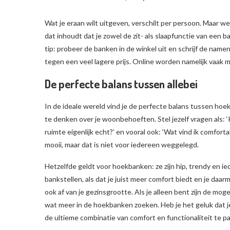
Wat je eraan wilt uitgeven, verschilt per persoon. Maar w
dat inhoudt dat je zowel de zit- als slaapfunctie van een 
tip: probeer de banken in de winkel uit en schrijf de name
tegen een veel lagere prijs. Online worden namelijk vaak mo
De perfecte balans tussen allebei
In de ideale wereld vind je de perfecte balans tussen hoe
te denken over je woonbehoeften. Stel jezelf vragen als: ‘
ruimte eigenlijk echt?’ en vooral ook: ‘Wat vind ik comfo
mooii, maar dat is niet voor iedereen weggelegd.
Hetzelfde geldt voor hoekbanken: ze zijn hip, trendy en i
bankstellen, als dat je juist meer comfort biedt en je daa
ook af van je gezinsgrootte. Als je alleen bent zijn de mog
wat meer in de hoekbanken zoeken. Heb je het geluk dat j
de ultieme combinatie van comfort en functionaliteit te p