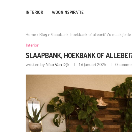
INTERIOR
WOONINSPIRATIE
Home
»
Blog
»
Slaapbank, hoekbank of allebei? Zo maak je de
Interior
SLAAPBANK, HOEKBANK OF ALLEBEI
written by
Nico Van Dijk
16 januari 2025
0 comme