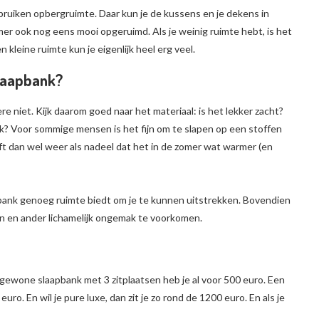
ruiken opbergruimte. Daar kun je de kussens en je dekens in
 kamer ook nog eens mooi opgeruimd. Als je weinig ruimte hebt, is het
 kleine ruimte kun je eigenlijk heel erg veel.
slaapbank?
 niet. Kijk daarom goed naar het materiaal: is het lekker zacht?
nk? Voor sommige mensen is het fijn om te slapen op een stoffen
eft dan wel weer als nadeel dat het in de zomer wat warmer (en
 bank genoeg ruimte biedt om je te kunnen uitstrekken. Bovendien
n en ander lichamelijk ongemak te voorkomen.
 gewone slaapbank met 3 zitplaatsen heb je al voor 500 euro. Een
o. En wil je pure luxe, dan zit je zo rond de 1200 euro. En als je