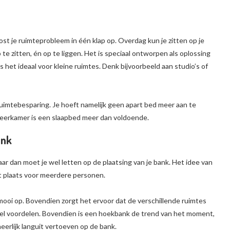
ost je ruimteprobleem in één klap op. Overdag kun je zitten op je
te zitten, én op te liggen. Het is speciaal ontworpen als oplossing
 het ideaal voor kleine ruimtes. Denk bijvoorbeeld aan studio’s of
uimtebesparing. Je hoeft namelijk geen apart bed meer aan te
geerkamer is een slaapbed meer dan voldoende.
ank
r dan moet je wel letten op de plaatsing van je bank. Het idee van
et plaats voor meerdere personen.
ooi op. Bovendien zorgt het ervoor dat de verschillende ruimtes
el voordelen. Bovendien is een hoekbank de trend van het moment,
heerlijk languit vertoeven op de bank.