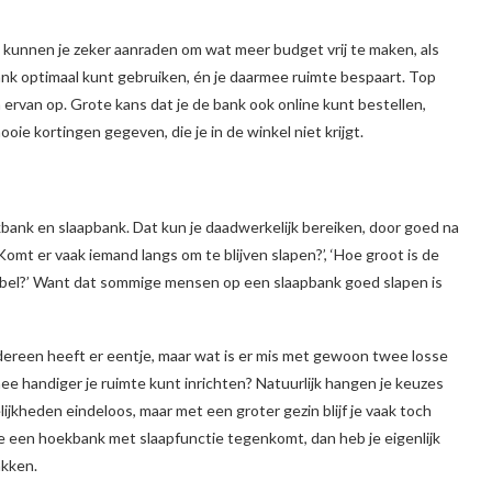
e kunnen je zeker aanraden om wat meer budget vrij te maken, als
bank optimaal kunt gebruiken, én je daarmee ruimte bespaart. Top
n ervan op. Grote kans dat je de bank ook online kunt bestellen,
oie kortingen gegeven, die je in de winkel niet krijgt.
kbank en slaapbank. Dat kun je daadwerkelijk bereiken, door goed na
Komt er vaak iemand langs om te blijven slapen?’, ‘Hoe groot is de
rtabel?’ Want dat sommige mensen op een slaapbank goed slapen is
edereen heeft er eentje, maar wat is er mis met gewoon twee losse
rmee handiger je ruimte kunt inrichten? Natuurlijk hangen je keuzes
elijkheden eindeloos, maar met een groter gezin blijf je vaak toch
e een hoekbank met slaapfunctie tegenkomt, dan heb je eigenlijk
akken.