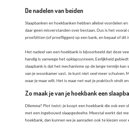
De nadelen van beiden
Slaapbanken en hoekbanken hebben allebei voordelen en na
daar geen misverstanden over bestaan. Dus is het vooral
proefzitten (of proefliggen) op een bank, en bepaal of dit i
Het nadeel van een hoekbank is bijvoorbeeld dat deze veel 
handig is vanwege het opklapsysteem. Eerlijkheid gebie
slaapbank is dat het mechanisme op de lange termijn kan s
van je woonkamer vast. Je kunt niet veel meer schuiven. M
waar je maar wilt. Het is maar net wat je praktisch vindt e
Zo maak je van je hoekbank een slaapb
Dilemma? Plot twist: je koopt een hoekbank die ook een s
met een ingebouwd slaapgedeelte. Meestal werkt dat met 
hoekbank, dan kunnen we je aanraden ook te kiezen voor ee