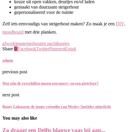
keuze uit open vakken, deurtjes en/of laden
gemaakt van duurzaam steigerhout
gepersonaliseerd voor de ruimte
Zelf iets eenvoudigs van steigerhout maken? Zo maak je een
DIY-
moodboard
met drie planken.
afwerking
steigerhouten nachtkastjes
Share
0
Facebook
Twitter
Pinterest
Email
admin
previous post
Wat zijn de verschillen tussen een epoxy- en een gietvloer?
next post
Romy Lukassen: de jonge vriendin van Wesley Sneijder uitgelicht
You may also like
Zo draagt een Delfts blauwe vaas bij aan...