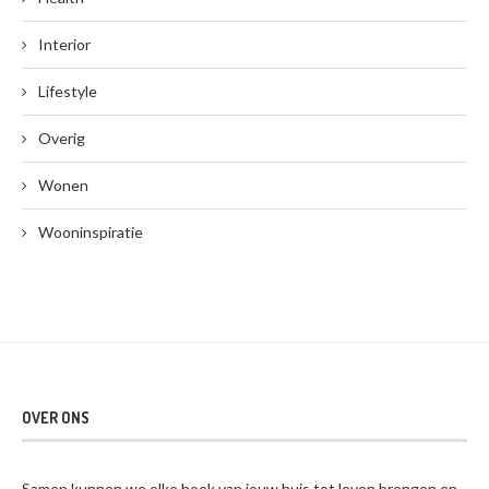
Interior
Lifestyle
Overig
Wonen
Wooninspiratie
OVER ONS
Samen kunnen we elke hoek van jouw huis tot leven brengen en