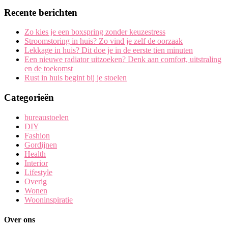
Recente berichten
Zo kies je een boxspring zonder keuzestress
Stroomstoring in huis? Zo vind je zelf de oorzaak
Lekkage in huis? Dit doe je in de eerste tien minuten
Een nieuwe radiator uitzoeken? Denk aan comfort, uitstraling
en de toekomst
Rust in huis begint bij je stoelen
Categorieën
bureaustoelen
DIY
Fashion
Gordijnen
Health
Interior
Lifestyle
Overig
Wonen
Wooninspiratie
Over ons