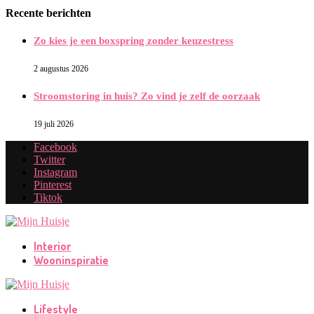
Recente berichten
Zo kies je een boxspring zonder keuzestress
2 augustus 2026
Stroomstoring in huis? Zo vind je zelf de oorzaak
19 juli 2026
Facebook
Twitter
Instagram
Pinterest
Tiktok
Interior
Wooninspiratie
Lifestyle